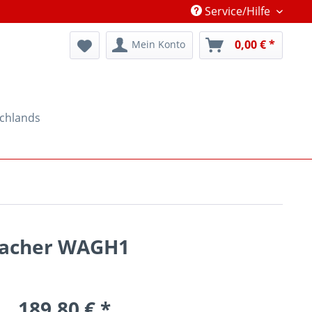
Service/Hilfe
0,00 € *
Mein Konto
schlands
macher WAGH1
189,80 € *