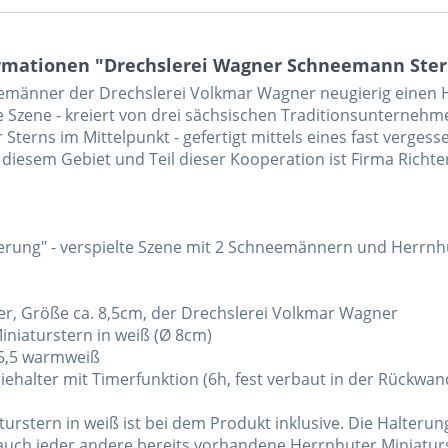
rmationen "Drechslerei Wagner Schneemann St
männer der Drechslerei Volkmar Wagner neugierig einen H
 Szene - kreiert von drei sächsischen Traditionsunternehm
Sterns im Mittelpunkt - gefertigt mittels eines fast verge
f diesem Gebiet und Teil dieser Kooperation ist Firma Ric
rung" - verspielte Szene mit 2 Schneemännern und Herrnh
, Größe ca. 8,5cm, der Drechslerei Volkmar Wagner
iniaturstern in weiß (Ø 8cm)
E5,5 warmweiß
riehalter mit Timerfunktion (6h, fest verbaut in der Rückwan
turstern in weiß ist bei dem Produkt inklusive. Die Halterung
auch jeder andere bereits vorhandene Herrnhuter Miniatur