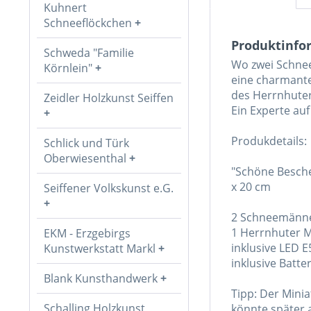
Kuhnert
Schneeflöckchen
Produktinfo
Schweda "Familie
Wo zwei Schnee
Körnlein"
eine charmante
des Herrnhuter 
Zeidler Holzkunst Seiffen
Ein Experte au
Produkdetails:
Schlick und Türk
Oberwiesenthal
"Schöne Besche
x 20 cm
Seiffener Volkskunst e.G.
2 Schneemänner
1 Herrnhuter M
EKM - Erzgebirgs
inklusive LED 
Kunstwerkstatt Markl
inklusive Batte
Blank Kunsthandwerk
Tipp: Der Minia
Schalling Holzkunst
könnte später 