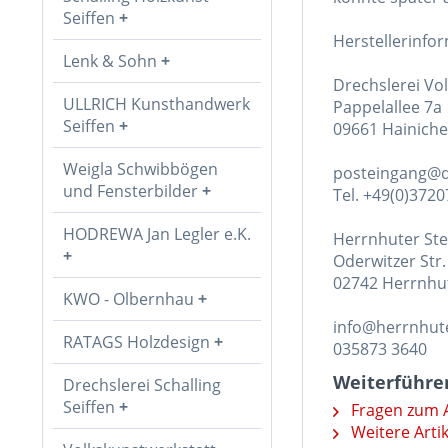
Seiffen
Herstellerinfo
Lenk & Sohn
Drechslerei V
ULLRICH Kunsthandwerk
Pappelallee 7a
Seiffen
09661 Hainiche
Weigla Schwibbögen
posteingang@d
und Fensterbilder
Tel. +49(0)372
HODREWA Jan Legler e.K.
Herrnhuter St
Oderwitzer Str.
02742 Herrnhu
KWO - Olbernhau
info@herrnhute
RATAGS Holzdesign
035873 3640
Weiterführe
Drechslerei Schalling
Seiffen
Fragen zum A
Weitere Arti