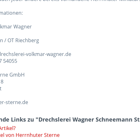
rmationen:
olkmar Wagner
n / OT Riechberg
rechslerei-volkmar-wagner.de
07 54055
erne GmbH
 8
t
r-sterne.de
nde Links zu "Drechslerei Wagner Schneemann 
rtikel?
kel von Herrnhuter Sterne