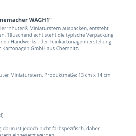
ernemacher WAGH1"
errnhuter® Miniaturstern auspacken, entsteht
en. Täuschend echt steht die typische Verpackung
ssenen Handwerks - der Feinkartonagenherstellung.
hter Kartonagen GmbH aus Chemnitz.
uter Miniaturstern, Produktmaße: 13 cm x 14 cm
d)
 darin ist jedoch nicht farbspezifisch, daher
stern eingesetzt werden.