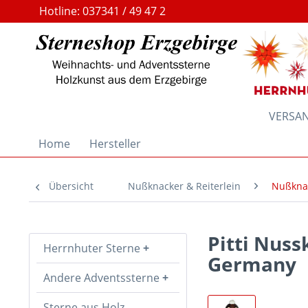
Hotline: 037341 / 49 47 2
VERSAND
Home
Hersteller
Übersicht
Nußknacker & Reiterlein
Nußkna
Pitti Nuss
Herrnhuter Sterne
Germany
Andere Adventssterne
Sterne aus Holz