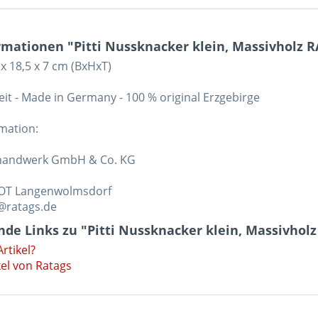
rmationen "Pitti Nussknacker klein, Massivholz 
 x 18,5 x 7 cm (BxHxT)
it - Made in Germany - 100 % original Erzgebirge
rmation:
handwerk GmbH & Co. KG
 OT Langenwolmsdorf
t@ratags.de
de Links zu "Pitti Nussknacker klein, Massivho
rtikel?
el von Ratags