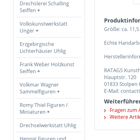
Drechslerei Schalling
Seiffen
Produktinfo
Volkskunstwerkstatt
Größe: ca. 11,5
Unger
Echte Handarbe
Erzgebirgische
Lichterhäuser Uhlig
Herstellerinfo
Frank Weber Holzkunst
RATAGS Kunst
Seiffen
Hauptstr. 120
01833 Stolpen
Volkmar Wagner
E-Mail: contac
Sammelfiguren
Weiterführen
Romy Thiel Figuren /
Fragen zum A
Miniaturen
Weitere Artik
Drechselwerkstatt Uhlig
Hennig Figuren und