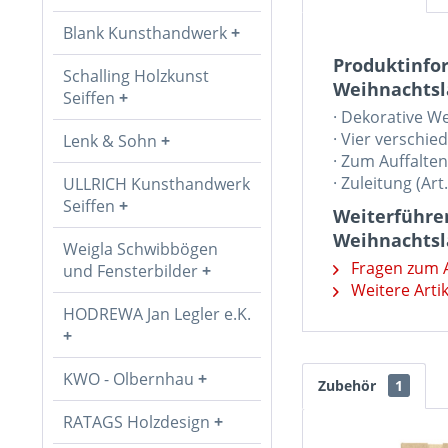
Blank Kunsthandwerk
Produktinfo
Schalling Holzkunst
Weihnachtsl
Seiffen
· Dekorative W
· Vier verschie
Lenk & Sohn
· Zum Auffalten
· Zuleitung (Ar
ULLRICH Kunsthandwerk
Seiffen
Weiterführe
Weihnachtsl
Weigla Schwibbögen
Fragen zum A
und Fensterbilder
Weitere Arti
HODREWA Jan Legler e.K.
KWO - Olbernhau
Zubehör
1
RATAGS Holzdesign