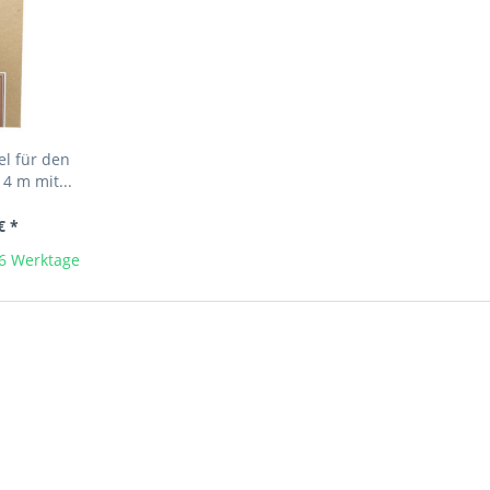
l für den
4 m mit...
€ *
-6 Werktage