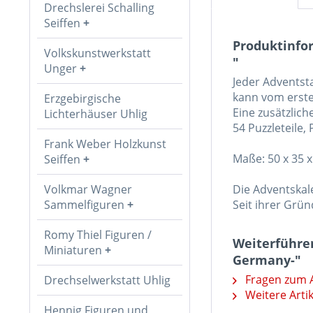
Drechslerei Schalling
Seiffen
Produktinfo
Volkskunstwerkstatt
"
Unger
Jeder Adventsta
kann vom erste
Erzgebirgische
Eine zusätzlic
Lichterhäuser Uhlig
54 Puzzleteile
Frank Weber Holzkunst
Maße: 50 x 35 
Seiffen
Volkmar Wagner
Die Adventskal
Sammelfiguren
Seit ihrer Grü
Romy Thiel Figuren /
Weiterführe
Miniaturen
Germany-"
Fragen zum A
Drechselwerkstatt Uhlig
Weitere Arti
Hennig Figuren und